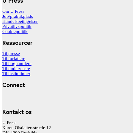
U Press
Om U Press
Job/praktikplads
Handelsbetingelser
Privatlivspolitik
Cookiepolitik
Ressourcer
Til presse
Til forfattere
Til boghandlere
Til undervisere
Til institutioner
Connect
Kontakt os
U Press
Karen Olsdattersstræde 12
DK-4000 Roskilde