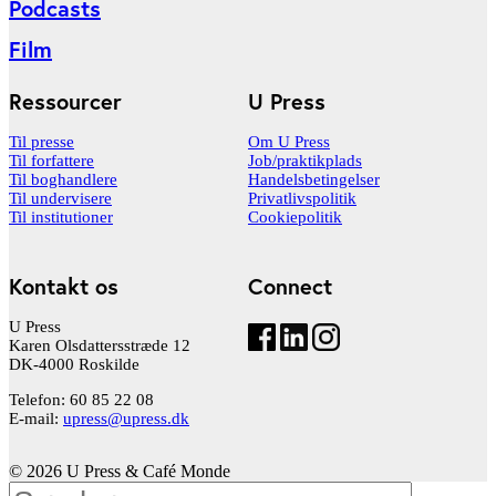
Podcasts
Film
Ressourcer
U Press
Til presse
Om U Press
Til forfattere
Job/praktikplads
Til boghandlere
Handelsbetingelser
Til undervisere
Privatlivspolitik
Til institutioner
Cookiepolitik
Kontakt os
Connect
U Press
Karen Olsdattersstræde 12
DK-4000 Roskilde
Telefon: 60 85 22 08
E-mail:
upress@upress.dk
© 2026 U Press & Café Monde