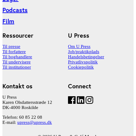
Podcasts
Film
Ressourcer
U Press
Til presse
Om U Press
Til forfattere
Job/praktikplads
Til boghandlere
Handelsbetingelser
Til undervisere
Privatlivspolitik
Til institutioner
Cookiepolitik
Kontakt os
Connect
U Press
Karen Olsdattersstræde 12
DK-4000 Roskilde
Telefon: 60 85 22 08
E-mail:
upress@upress.dk