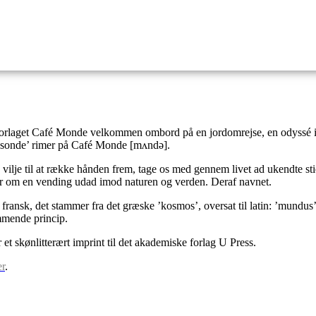
Indsend dit manuskript
 forlaget Café Monde velkommen ombord på en jordomrejse, en odyssé i 
‘månesonde’ rimer på Café Monde
[mʌndə].
en vilje til at række hånden frem, tage os med gennem livet ad ukendte s
er om en vending udad imod naturen og verden. Deraf navnet.
 fransk, det stammer fra det græske ’kosmos’, oversat til latin: ’mundu
mmende princip.
t skønlitterært imprint til det akademiske forlag U Press.
r
.