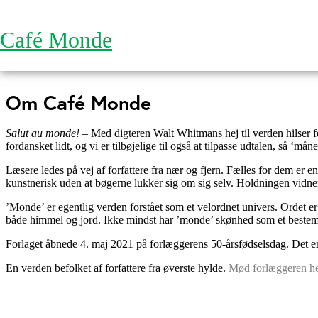
Skip to navigation
Skip to main content
Café Monde
Om Café Monde
Salut au monde! –
Med digteren Walt Whitmans hej til verden hilser
fordansket lidt, og vi er tilbøjelige til også at tilpasse udtalen, så 
Læsere ledes på vej af forfattere fra nær og fjern. Fælles for dem er 
kunstnerisk uden at bøgerne lukker sig om sig selv. Holdningen vidn
’Monde’ er egentlig verden forstået som et velordnet univers. Ordet er
både himmel og jord. Ikke mindst har ’monde’ skønhed som et beste
Forlaget åbnede 4. maj 2021 på forlæggerens 50-årsfødselsdag. Det er e
En verden befolket af forfattere fra øverste hylde.
Mød forlæggeren he