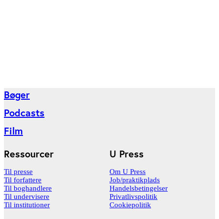
Bøger
Podcasts
Film
Ressourcer
U Press
Til presse
Om U Press
Til forfattere
Job/praktikplads
Til boghandlere
Handelsbetingelser
Til undervisere
Privatlivspolitik
Til institutioner
Cookiepolitik