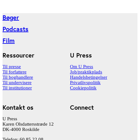
Bøger
Podcasts
Film
Ressourcer
U Press
Til presse
Om U Press
Til forfattere
Job/praktikplads
Til boghandlere
Handelsbetingelser
Til undervisere
Privatlivspolitik
Til institutioner
Cookiepolitik
Kontakt os
Connect
U Press
Karen Olsdattersstræde 12
DK-4000 Roskilde
Telefon: 60 85 22 08