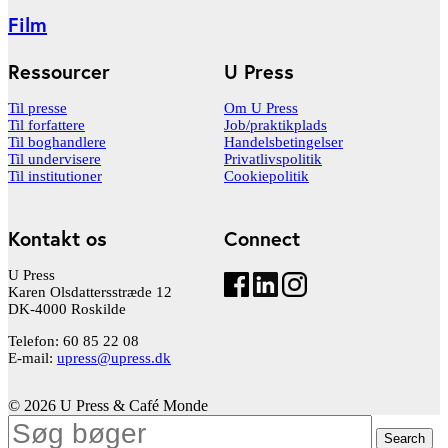
Film
Ressourcer
U Press
Til presse
Om U Press
Til forfattere
Job/praktikplads
Til boghandlere
Handelsbetingelser
Til undervisere
Privatlivspolitik
Til institutioner
Cookiepolitik
Kontakt os
Connect
U Press
Karen Olsdattersstræde 12
DK-4000 Roskilde
Telefon: 60 85 22 08
E-mail:
upress@upress.dk
© 2026 U Press & Café Monde
Search