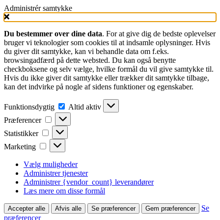
Administrér samtykke
Du bestemmer over dine data
. For at give dig de bedste oplevelser
bruger vi teknologier som cookies til at indsamle oplysninger. Hvis
du giver dit samtykke, kan vi behandle data om f.eks.
browsingadfærd på dette websted. Du kan også benytte
checkboksene og selv vælge, hvilke formål du vil give samtykke til.
Hvis du ikke giver dit samtykke eller trækker dit samtykke tilbage,
kan det indvirke på nogle af sidens funktioner og egenskaber.
Funktionsdygtig
Funktionsdygtig
Altid aktiv
Præferencer
Præferencer
Statistikker
Statistikker
Marketing
Marketing
Vælg muligheder
Administrer tjenester
Administrer {vendor_count} leverandører
Læs mere om disse formål
Se
Accepter alle
Afvis alle
Se præferencer
Gem præferencer
præferencer