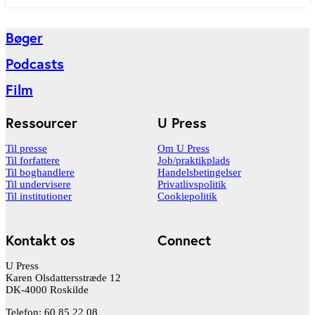
Bøger
Podcasts
Film
Ressourcer
U Press
Til presse
Om U Press
Til forfattere
Job/praktikplads
Til boghandlere
Handelsbetingelser
Til undervisere
Privatlivspolitik
Til institutioner
Cookiepolitik
Kontakt os
Connect
U Press
Karen Olsdattersstræde 12
DK-4000 Roskilde
Telefon: 60 85 22 08