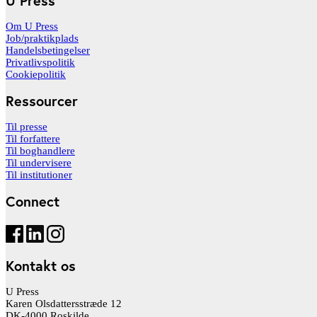
U Press
Om U Press
Job/praktikplads
Handelsbetingelser
Privatlivspolitik
Cookiepolitik
Ressourcer
Til presse
Til forfattere
Til boghandlere
Til undervisere
Til institutioner
Connect
Kontakt os
U Press
Karen Olsdattersstræde 12
DK-4000 Roskilde