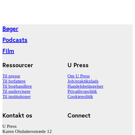
Bøger
Podcasts
Film
Ressourcer
U Press
Til presse
Om U Press
Til forfattere
Job/praktikplads
Til boghandlere
Handelsbetingelser
Til undervisere
Privatlivspolitik
Til institutioner
Cookiepolitik
Kontakt os
Connect
U Press
Karen Olsdattersstræde 12