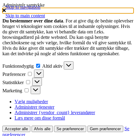
Administrér samtykke
Skip to navigation
Skip to main content
Du bestemmer over dine data
. For at give dig de bedste oplevelser
bruger vi teknologier som cookies til at indsamle oplysninger. Hvis
du giver dit samtykke, kan vi behandle data om f.eks.
browsingadfærd på dette websted. Du kan også benytte
checkboksene og selv vælge, hvilke formål du vil give samtykke til.
Hvis du ikke giver dit samtykke eller trækker dit samtykke tilbage,
kan det indvirke på nogle af sidens funktioner og egenskaber.
Funktionsdygtig
Funktionsdygtig
Altid aktiv
Præferencer
Præferencer
Statistikker
Statistikker
Marketing
Marketing
Vælg muligheder
Administrer tjenester
Administrer {vendor_count} leverandører
Læs mere om disse formål
Se
Accepter alle
Afvis alle
Se præferencer
Gem præferencer
præferencer