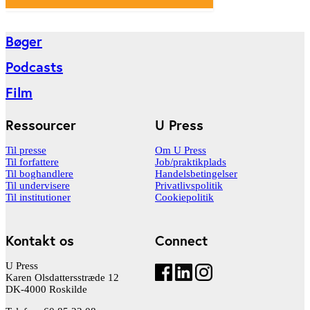
Bøger
Podcasts
Film
Ressourcer
U Press
Til presse
Om U Press
Til forfattere
Job/praktikplads
Til boghandlere
Handelsbetingelser
Til undervisere
Privatlivspolitik
Til institutioner
Cookiepolitik
Kontakt os
Connect
U Press
Karen Olsdattersstræde 12
DK-4000 Roskilde