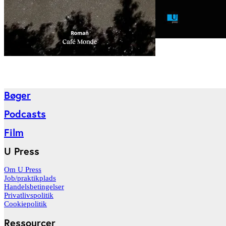
Bøger
Podcasts
Film
U Press
Om U Press
Job/praktikplads
Handelsbetingelser
Privatlivspolitik
Cookiepolitik
Ressourcer