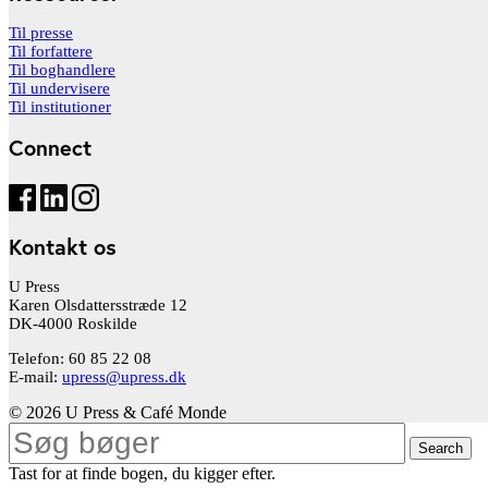
Til presse
Til forfattere
Til boghandlere
Til undervisere
Til institutioner
Connect
Kontakt os
U Press
Karen Olsdattersstræde 12
DK-4000 Roskilde
Telefon: 60 85 22 08
E-mail:
upress@upress.dk
© 2026 U Press & Café Monde
Search
Tast for at finde bogen, du kigger efter.