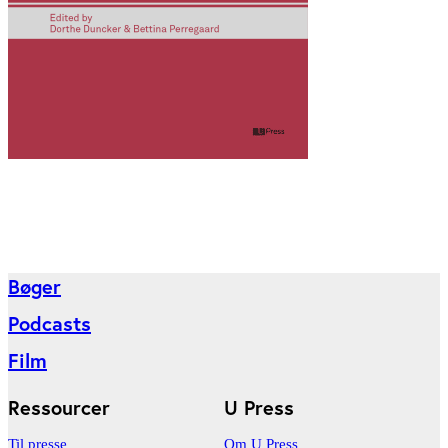
Bøger
Podcasts
Film
Ressourcer
U Press
Til presse
Om U Press