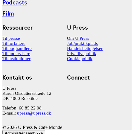
Podcasts
Film
Ressourcer
U Press
Til presse
Om U Press
Til forfattere
Job/praktikplads
Til boghandlere
Handelsbetingelser
Til undervisere
Privatlivspolitik
Til institutioner
Cookiepolitik
Kontakt os
Connect
U Press
Karen Olsdattersstræde 12
DK-4000 Roskilde
Telefon: 60 85 22 08
E-mail:
upress@upress.dk
© 2026 U Press & Café Monde
Administrér samtykke