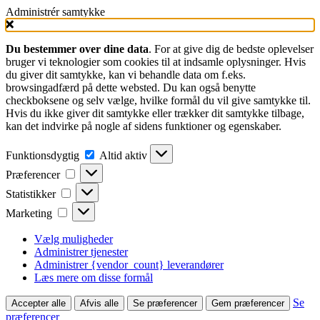
Administrér samtykke
Du bestemmer over dine data
. For at give dig de bedste oplevelser
bruger vi teknologier som cookies til at indsamle oplysninger. Hvis
du giver dit samtykke, kan vi behandle data om f.eks.
browsingadfærd på dette websted. Du kan også benytte
checkboksene og selv vælge, hvilke formål du vil give samtykke til.
Hvis du ikke giver dit samtykke eller trækker dit samtykke tilbage,
kan det indvirke på nogle af sidens funktioner og egenskaber.
Funktionsdygtig
Funktionsdygtig
Altid aktiv
Præferencer
Præferencer
Statistikker
Statistikker
Marketing
Marketing
Vælg muligheder
Administrer tjenester
Administrer {vendor_count} leverandører
Læs mere om disse formål
Se
Accepter alle
Afvis alle
Se præferencer
Gem præferencer
præferencer