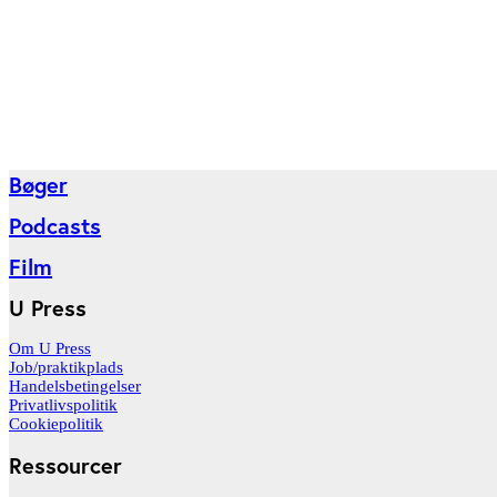
Bøger
Podcasts
Film
U Press
Om U Press
Job/praktikplads
Handelsbetingelser
Privatlivspolitik
Cookiepolitik
Ressourcer