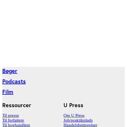
Bøger
Podcasts
Film
Ressourcer
U Press
Til presse
Om U Press
Til forfattere
Job/praktikplads
Til boghandlere
Handelsbetingelser