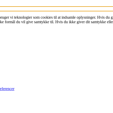
Få et Peer-
Review
 bruger vi teknologier som cookies til at indsamle oplysninger. Hvis du
Mød forlæggeren
 formål du vil give samtykke til. Hvis du ikke giver dit samtykke eller
Lad U Press
redigere din
artikel
Læs om Babette-serien
Kontakt Babette-serien
æferencer
Læs om Café Monde
Kontakt Café Monde