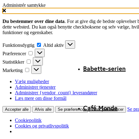
Administrér samtykke
Du bestemmer over dine data
. For at give dig de bedste oplevelser
dette websted. Du kan også benytte checkboksene og selv vælge, hvilke
funktioner og egenskaber.
Funktionsdygtig
Funktionsdygtig
Altid aktiv
Præferencer
Præferencer
Statistikker
Statistikker
Babette-serien
Marketing
Marketing
Vælg muligheder
Administrer tjenester
Administrer {vendor_count} leverandører
Læs mere om disse formål
Café Monde
Se pr
Accepter alle
Afvis alle
Se præferencer
Gem præferencer
Cookiepolitik
Cookies og privatlivspolitik