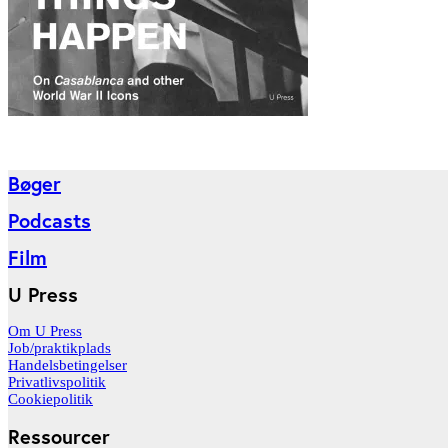
Bøger
Podcasts
Film
U Press
Om U Press
Job/praktikplads
Handelsbetingelser
Privatlivspolitik
Cookiepolitik
Ressourcer