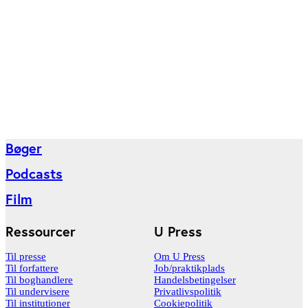
Bøger
Podcasts
Film
Ressourcer
U Press
Til presse
Om U Press
Til forfattere
Job/praktikplads
Til boghandlere
Handelsbetingelser
Til undervisere
Privatlivspolitik
Til institutioner
Cookiepolitik