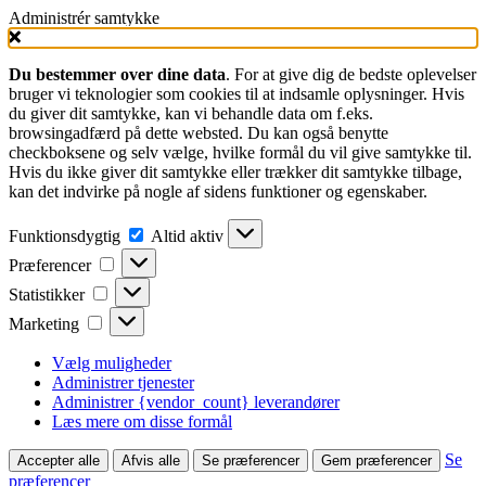
Administrér samtykke
Du bestemmer over dine data
. For at give dig de bedste oplevelser
bruger vi teknologier som cookies til at indsamle oplysninger. Hvis
du giver dit samtykke, kan vi behandle data om f.eks.
browsingadfærd på dette websted. Du kan også benytte
checkboksene og selv vælge, hvilke formål du vil give samtykke til.
Hvis du ikke giver dit samtykke eller trækker dit samtykke tilbage,
kan det indvirke på nogle af sidens funktioner og egenskaber.
Funktionsdygtig
Funktionsdygtig
Altid aktiv
Præferencer
Præferencer
Statistikker
Statistikker
Marketing
Marketing
Vælg muligheder
Administrer tjenester
Administrer {vendor_count} leverandører
Læs mere om disse formål
Se
Accepter alle
Afvis alle
Se præferencer
Gem præferencer
præferencer