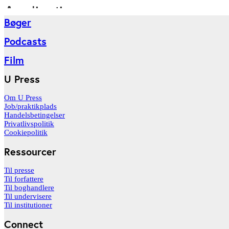
Bøger
Podcasts
Film
U Press
Om U Press
Job/praktikplads
Handelsbetingelser
Privatlivspolitik
Cookiepolitik
Ressourcer
Til presse
Til forfattere
Til boghandlere
Til undervisere
Til institutioner
Connect