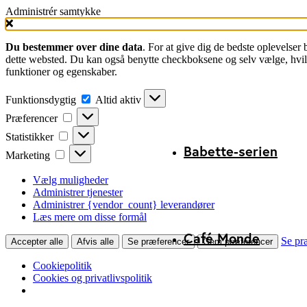
Administrér samtykke
Du bestemmer over dine data
. For at give dig de bedste oplevelser
dette websted. Du kan også benytte checkboksene og selv vælge, hvilke
funktioner og egenskaber.
Funktionsdygtig
Funktionsdygtig
Altid aktiv
Præferencer
Præferencer
Statistikker
Statistikker
Babette-serien
Marketing
Marketing
Vælg muligheder
Administrer tjenester
Administrer {vendor_count} leverandører
Læs mere om disse formål
Café Monde
Se pr
Accepter alle
Afvis alle
Se præferencer
Gem præferencer
Cookiepolitik
Cookies og privatlivspolitik