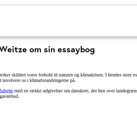
Forfattere ved Café Monde
Indsend dit manuskript
 Weitze om sin essaybog
ærker skildret vores forhold til naturen og klimakrisen. I hendes stor
 involvere os i klimaforandringerne på.
Babette
med en række udgivelser om danskere, der hen over landegrænser
 gæstebud.