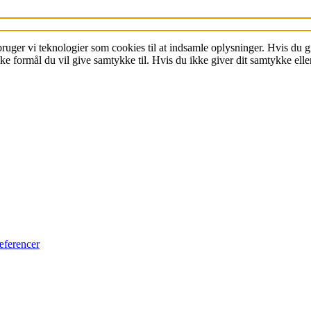
Få et Peer-
Review
 bruger vi teknologier som cookies til at indsamle oplysninger. Hvis du
Mød forlæggeren
 formål du vil give samtykke til. Hvis du ikke giver dit samtykke eller
Lad U Press
redigere din
artikel
Læs om Babette-serien
Kontakt Babette-serien
æferencer
Læs om Café Monde
Kontakt Café Monde