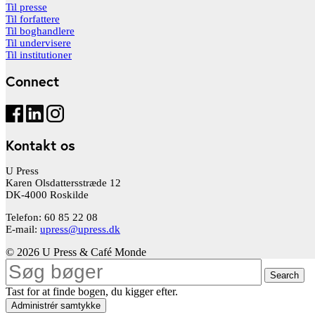
Til presse
Til forfattere
Til boghandlere
Til undervisere
Til institutioner
Connect
Kontakt os
U Press
Karen Olsdattersstræde 12
DK-4000 Roskilde
Telefon: 60 85 22 08
E-mail:
upress@upress.dk
© 2026 U Press & Café Monde
Search
Tast for at finde bogen, du kigger efter.
Administrér samtykke