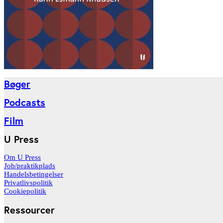
Bøger
Podcasts
Film
U Press
Om U Press
Job/praktikplads
Handelsbetingelser
Privatlivspolitik
Cookiepolitik
Ressourcer