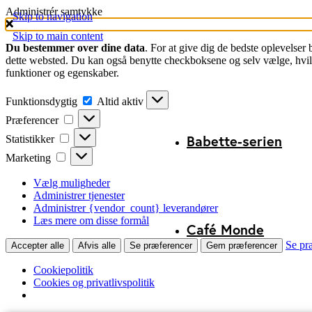
Administrér samtykke
Skip to navigation
Skip to main content
Du bestemmer over dine data
. For at give dig de bedste oplevelser
dette websted. Du kan også benytte checkboksene og selv vælge, hvilke
funktioner og egenskaber.
Funktionsdygtig
Funktionsdygtig
Altid aktiv
Præferencer
Præferencer
Statistikker
Babette-serien
Statistikker
Marketing
Marketing
Vælg muligheder
Administrer tjenester
Administrer {vendor_count} leverandører
Læs mere om disse formål
Café Monde
Se pr
Accepter alle
Afvis alle
Se præferencer
Gem præferencer
Cookiepolitik
Cookies og privatlivspolitik