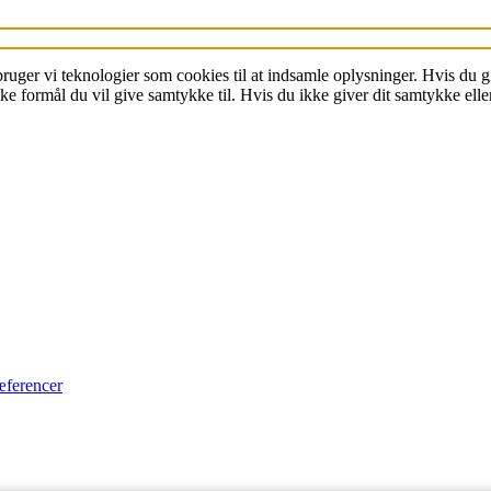
Review
Mød forlæggeren
 bruger vi teknologier som cookies til at indsamle oplysninger. Hvis du
 formål du vil give samtykke til. Hvis du ikke giver dit samtykke eller
Lad U Press
redigere din
artikel
Læs om Babette-serien
Kontakt Babette-serien
æferencer
Læs om Café Monde
Kontakt Café Monde
Forfattere ved Café Monde