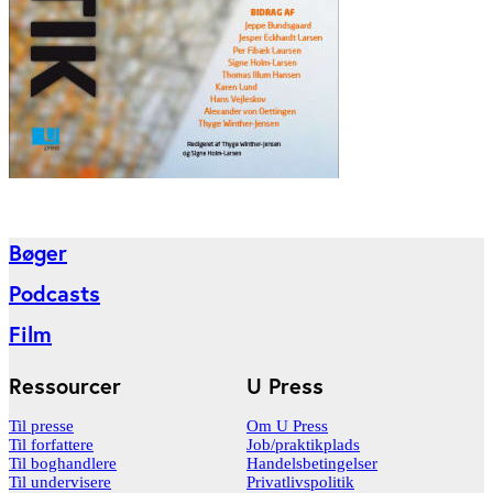
Bøger
Podcasts
Film
Ressourcer
U Press
Til presse
Om U Press
Til forfattere
Job/praktikplads
Til boghandlere
Handelsbetingelser
Til undervisere
Privatlivspolitik