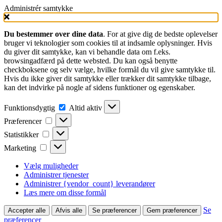
Administrér samtykke
Du bestemmer over dine data
. For at give dig de bedste oplevelser
bruger vi teknologier som cookies til at indsamle oplysninger. Hvis
du giver dit samtykke, kan vi behandle data om f.eks.
browsingadfærd på dette websted. Du kan også benytte
checkboksene og selv vælge, hvilke formål du vil give samtykke til.
Hvis du ikke giver dit samtykke eller trækker dit samtykke tilbage,
kan det indvirke på nogle af sidens funktioner og egenskaber.
Funktionsdygtig
Funktionsdygtig
Altid aktiv
Præferencer
Præferencer
Statistikker
Statistikker
Marketing
Marketing
Vælg muligheder
Administrer tjenester
Administrer {vendor_count} leverandører
Læs mere om disse formål
Se
Accepter alle
Afvis alle
Se præferencer
Gem præferencer
præferencer