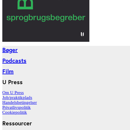
Bøger
Podcasts
Film
U Press
Om U Press
Job/praktikplads
Handelsbetingelser
Privatlivspolitik
Cookiepolitik
Ressourcer