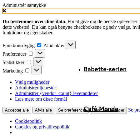
Administrér samtykke
Du bestemmer over dine data
. For at give dig de bedste oplevelser
dette websted. Du kan også benytte checkboksene og selv vælge, hvilke
funktioner og egenskaber.
Funktionsdygtig
Funktionsdygtig
Altid aktiv
Præferencer
Præferencer
Statistikker
Statistikker
Babette-serien
Marketing
Marketing
Vælg muligheder
Administrer tjenester
Administrer {vendor_count} leverandører
Læs mere om disse formål
Café Monde
Se pr
Accepter alle
Afvis alle
Se præferencer
Gem præferencer
Cookiepolitik
Cookies og privatlivspolitik