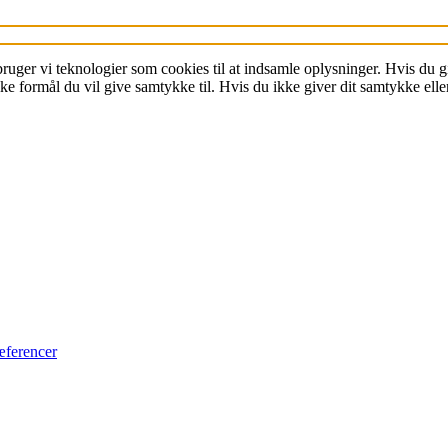
Få et Peer-
Review
 bruger vi teknologier som cookies til at indsamle oplysninger. Hvis du
Mød forlæggeren
 formål du vil give samtykke til. Hvis du ikke giver dit samtykke eller
Lad U Press
redigere din
artikel
Læs om Babette-serien
Kontakt Babette-serien
æferencer
Læs om Café Monde
Kontakt Café Monde