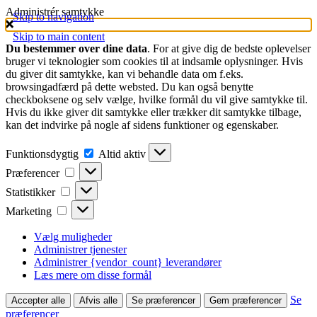
Administrér samtykke
Skip to navigation
Skip to main content
Du bestemmer over dine data
. For at give dig de bedste oplevelser
bruger vi teknologier som cookies til at indsamle oplysninger. Hvis
du giver dit samtykke, kan vi behandle data om f.eks.
browsingadfærd på dette websted. Du kan også benytte
checkboksene og selv vælge, hvilke formål du vil give samtykke til.
Hvis du ikke giver dit samtykke eller trækker dit samtykke tilbage,
kan det indvirke på nogle af sidens funktioner og egenskaber.
Funktionsdygtig
Funktionsdygtig
Altid aktiv
Præferencer
Præferencer
Statistikker
Statistikker
Marketing
Marketing
Vælg muligheder
Administrer tjenester
Administrer {vendor_count} leverandører
Læs mere om disse formål
Se
Accepter alle
Afvis alle
Se præferencer
Gem præferencer
præferencer