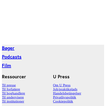
Bøger
Podcasts
Film
Ressourcer
U Press
Til presse
Om U Press
Til forfattere
Job/praktikplads
Til boghandlere
Handelsbetingelser
Til undervisere
Privatlivspolitik
Til institutioner
Cookiepolitik