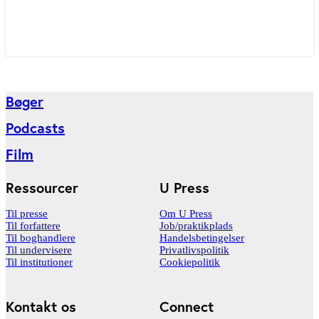
Bøger
Podcasts
Film
Ressourcer
U Press
Til presse
Om U Press
Til forfattere
Job/praktikplads
Til boghandlere
Handelsbetingelser
Til undervisere
Privatlivspolitik
Til institutioner
Cookiepolitik
Kontakt os
Connect