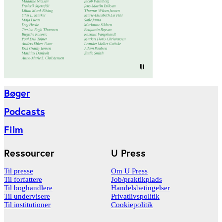
Bøger
Podcasts
Film
Ressourcer
U Press
Til presse
Om U Press
Til forfattere
Job/praktikplads
Til boghandlere
Handelsbetingelser
Til undervisere
Privatlivspolitik
Til institutioner
Cookiepolitik