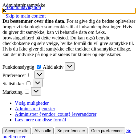
Administrér samtykke
Skip to navigation
Skip to main content
Du bestemmer over dine data
. For at give dig de bedste oplevelser
bruger vi teknologier som cookies til at indsamle oplysninger. Hvis
du giver dit samtykke, kan vi behandle data om f.eks.
browsingadfærd på dette websted. Du kan også benytte
checkboksene og selv vælge, hvilke formål du vil give samtykke til.
Hvis du ikke giver dit samtykke eller trækker dit samtykke tilbage,
kan det indvirke på nogle af sidens funktioner og egenskaber.
Funktionsdygtig
Funktionsdygtig
Altid aktiv
Præferencer
Præferencer
Statistikker
Statistikker
Marketing
Marketing
Vælg muligheder
Administrer tjenester
Administrer {vendor_count} leverandører
Læs mere om disse formål
Se
Accepter alle
Afvis alle
Se præferencer
Gem præferencer
præferencer