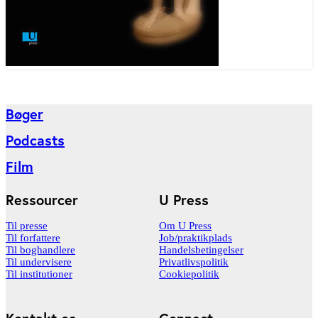
Bøger
Podcasts
Film
Ressourcer
U Press
Til presse
Om U Press
Til forfattere
Job/praktikplads
Til boghandlere
Handelsbetingelser
Til undervisere
Privatlivspolitik
Til institutioner
Cookiepolitik