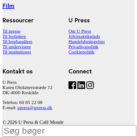
Film
Ressourcer
U Press
Til presse
Om U Press
Til forfattere
Job/praktikplads
Til boghandlere
Handelsbetingelser
Til undervisere
Privatlivspolitik
Til institutioner
Cookiepolitik
Kontakt os
Connect
U Press
Karen Olsdattersstræde 12
DK-4000 Roskilde
Telefon: 60 85 22 08
E-mail:
upress@upress.dk
© 2026 U Press & Café Monde