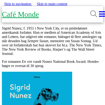
Skip to navigation
Skip to main content
Café Monde
Sigrid Nunez, f. 1951 i New York City, er en prisbelønnet
amerikansk forfatter. Hun er medlem af American Academy of Arts
and Letters, har udgivet otte romaner, bidraget til flere antologier og
står desuden bag
Sempre Susan
, memoirer om Susan Sontag. Ud
over sit forfatterskab har hun skrevet for bl.a. The New York Times,
The New York Review of Books, Harper’s og The Wall Street
Journal.
For romanen
En ven
vandt Nunez National Book Award. Hendes
bøger er oversat til 30 sprog.