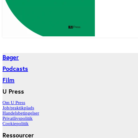
Bøger
Podcasts
Film
U Press
Om U Press
Job/praktikplads
Handelsbetingelser
Privatlivspolitik
Cookiepolitik
Ressourcer