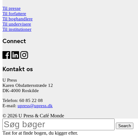
Til presse
Til forfattere
Til boghandlere
Til undervisere
Til institutioner
Connect
Kontakt os
U Press
Karen Olsdattersstræde 12
DK-4000 Roskilde
Telefon: 60 85 22 08
E-mail:
upress@upress.dk
© 2026 U Press & Café Monde
Search
Tast for at finde bogen, du kigger efter.