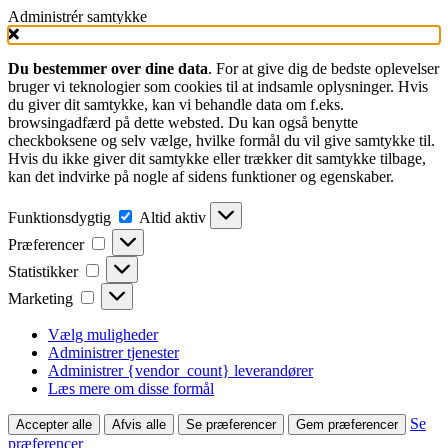
Administrér samtykke
Du bestemmer over dine data
. For at give dig de bedste oplevelser
bruger vi teknologier som cookies til at indsamle oplysninger. Hvis
du giver dit samtykke, kan vi behandle data om f.eks.
browsingadfærd på dette websted. Du kan også benytte
checkboksene og selv vælge, hvilke formål du vil give samtykke til.
Hvis du ikke giver dit samtykke eller trækker dit samtykke tilbage,
kan det indvirke på nogle af sidens funktioner og egenskaber.
Funktionsdygtig
Funktionsdygtig
Altid aktiv
Præferencer
Præferencer
Statistikker
Statistikker
Marketing
Marketing
Vælg muligheder
Administrer tjenester
Administrer {vendor_count} leverandører
Læs mere om disse formål
Se
Accepter alle
Afvis alle
Se præferencer
Gem præferencer
præferencer