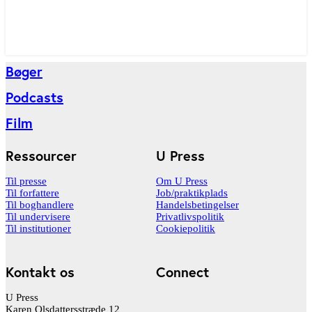
Bøger
Podcasts
Film
Ressourcer
U Press
Til presse
Om U Press
Til forfattere
Job/praktikplads
Til boghandlere
Handelsbetingelser
Til undervisere
Privatlivspolitik
Til institutioner
Cookiepolitik
Kontakt os
Connect
U Press
Karen Olsdattersstræde 12