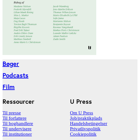
Bøger
Podcasts
Film
Ressourcer
U Press
Til presse
Om U Press
Til forfattere
Job/praktikplads
Til boghandlere
Handelsbetingelser
Til undervisere
Privatlivspolitik
Til institutioner
Cookiepolitik