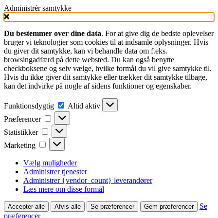
Administrér samtykke
Du bestemmer over dine data
. For at give dig de bedste oplevelser
bruger vi teknologier som cookies til at indsamle oplysninger. Hvis
du giver dit samtykke, kan vi behandle data om f.eks.
browsingadfærd på dette websted. Du kan også benytte
checkboksene og selv vælge, hvilke formål du vil give samtykke til.
Hvis du ikke giver dit samtykke eller trækker dit samtykke tilbage,
kan det indvirke på nogle af sidens funktioner og egenskaber.
Funktionsdygtig
Funktionsdygtig
Altid aktiv
Præferencer
Præferencer
Statistikker
Statistikker
Marketing
Marketing
Vælg muligheder
Administrer tjenester
Administrer {vendor_count} leverandører
Læs mere om disse formål
Se
Accepter alle
Afvis alle
Se præferencer
Gem præferencer
præferencer