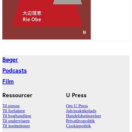
Bøger
Podcasts
Film
Ressourcer
U Press
Til presse
Om U Press
Til forfattere
Job/praktikplads
Til boghandlere
Handelsbetingelser
Til undervisere
Privatlivspolitik
Til institutioner
Cookiepolitik