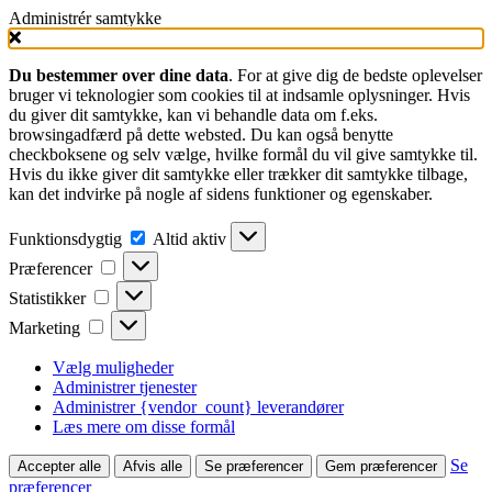
Administrér samtykke
Du bestemmer over dine data
. For at give dig de bedste oplevelser
bruger vi teknologier som cookies til at indsamle oplysninger. Hvis
du giver dit samtykke, kan vi behandle data om f.eks.
browsingadfærd på dette websted. Du kan også benytte
checkboksene og selv vælge, hvilke formål du vil give samtykke til.
Hvis du ikke giver dit samtykke eller trækker dit samtykke tilbage,
kan det indvirke på nogle af sidens funktioner og egenskaber.
Funktionsdygtig
Funktionsdygtig
Altid aktiv
Præferencer
Præferencer
Statistikker
Statistikker
Marketing
Marketing
Vælg muligheder
Administrer tjenester
Administrer {vendor_count} leverandører
Læs mere om disse formål
Se
Accepter alle
Afvis alle
Se præferencer
Gem præferencer
præferencer