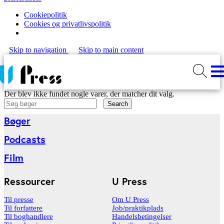
Cookiepolitik
Cookies og privatlivspolitik
Skip to navigation
Skip to main content
Der blev ikke fundet nogle varer, der matcher dit valg.
Search
Bøger
Podcasts
Film
Ressourcer
U Press
Til presse
Om U Press
Til forfattere
Job/praktikplads
Til boghandlere
Handelsbetingelser