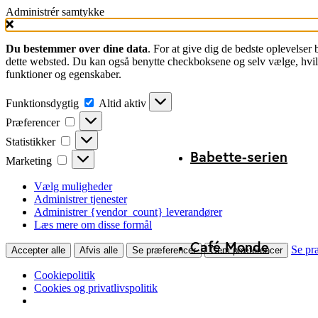
Administrér samtykke
Du bestemmer over dine data
. For at give dig de bedste oplevelser
dette websted. Du kan også benytte checkboksene og selv vælge, hvilke
funktioner og egenskaber.
Funktionsdygtig
Funktionsdygtig
Altid aktiv
Præferencer
Præferencer
Statistikker
Statistikker
Babette-serien
Marketing
Marketing
Vælg muligheder
Administrer tjenester
Administrer {vendor_count} leverandører
Læs mere om disse formål
Café Monde
Se pr
Accepter alle
Afvis alle
Se præferencer
Gem præferencer
Cookiepolitik
Cookies og privatlivspolitik