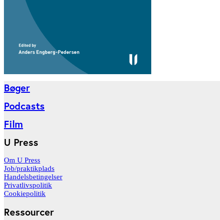
Bøger
Podcasts
Film
U Press
Om U Press
Job/praktikplads
Handelsbetingelser
Privatlivspolitik
Cookiepolitik
Ressourcer