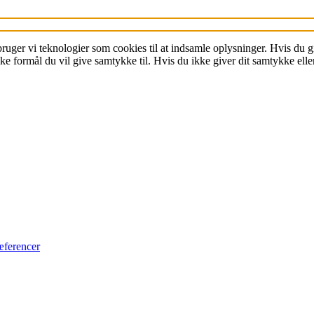
Få et Peer-
Review
 bruger vi teknologier som cookies til at indsamle oplysninger. Hvis du
Mød forlæggeren
 formål du vil give samtykke til. Hvis du ikke giver dit samtykke eller
Lad U Press
redigere din
artikel
Læs om Babette-serien
Kontakt Babette-serien
æferencer
Læs om Café Monde
Kontakt Café Monde