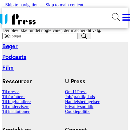
Skip to navigation
Skip to main content
Der blev ikke fundet nogle varer, der matcher dit valg.
Bøger
Podcasts
Film
Ressourcer
U Press
Til presse
Om U Press
Til forfattere
Job/praktikplads
Til boghandlere
Handelsbetingelser
Til undervisere
Privatlivspolitik
Til institutioner
Cookiepolitik
Kontakt os
Connect