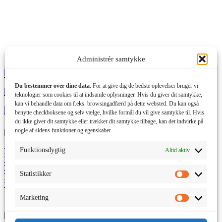
Administrér samtykke
Bøger
Du bestemmer over dine data
. For at give dig de bedste oplevelser bruger vi
Podcasts
teknologier som cookies til at indsamle oplysninger. Hvis du giver dit samtykke,
kan vi behandle data om f.eks. browsingadfærd på dette websted. Du kan også
Film
benytte checkboksene og selv vælge, hvilke formål du vil give samtykke til. Hvis
du ikke giver dit samtykke eller trækker dit samtykke tilbage, kan det indvirke på
Ressourcer
U Press
nogle af sidens funktioner og egenskaber.
Funktionsdygtig
Altid aktiv
Til presse
Om U Press
Til forfattere
Job/praktikplads
Til boghandlere
Handelsbetingelser
Statistikker
Til undervisere
Privatlivspolitik
Statistikke
Til institutioner
Cookiepolitik
Marketing
Marketing
Kontakt os
Connect